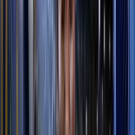
Recomendado
El jugador que vale USD 250 mil en Liga de Quito, termina su
contrato y no lo renovarían, el hincha festeja