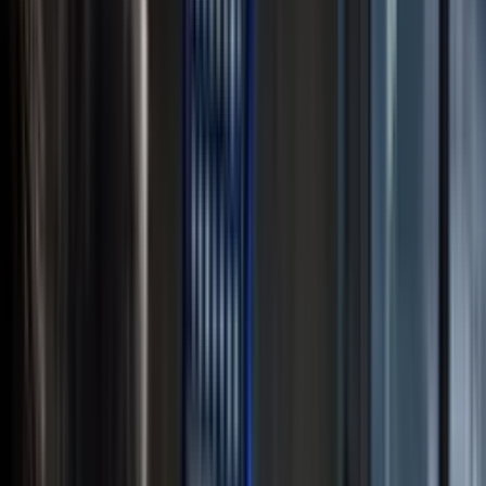
INICIO
VIDEOS
SELECCIÓN ECUATORIANA
MUNDIAL 2026
LIGA PRO A
COPAS
FÚTBOL INTERNACIONAL
ECUATORIANOS POR EL MUNDO
STAFF
CONÓCENOS
QUIÉNES SOMOS
CONTACTO