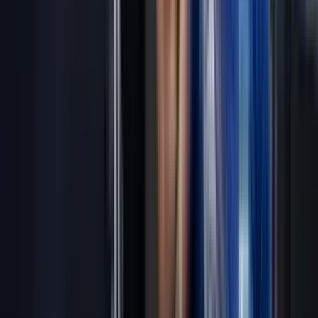
Recomendado
Mejor que regrese a Liga de Quito, las despiadadas críticas para
Ezequiel Piovi en Estudiantes
Leer más