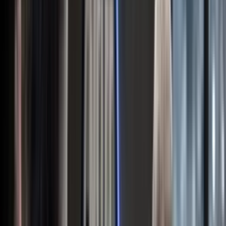
Buscar
Inicio
/
liga pro a
/
Aún ni juegan y en Brasil ya trataron de ratonero...
Aún ni juegan y en Brasil ya trataron de
ratonero al juego de Liga de Quito
Así señalaron los hinchas de Flamengo al juego de Liga de Quito
Pablo Ordoñez
Autor