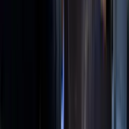
Perfil oficial en X (Twitter)
Perfil oficial en Facebook