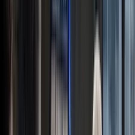
Buscar en el sitio