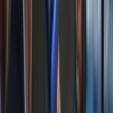
Desde que se confirmó el enfrentamiento, las plataformas digitales
se han convertido en un hervidero de comentarios por parte de los
hinchas del Flamengo. Una tendencia predominante en estas
discusiones virtuales apunta a un supuesto planteamiento defensivo
por parte del conjunto ecuatoriano. Muchos aficionados rojinegros
expresan la creencia de que Liga de Quito adoptará una estrategia
conservadora, priorizando la solidez defensiva y buscando
oportunidades aisladas en ataque.