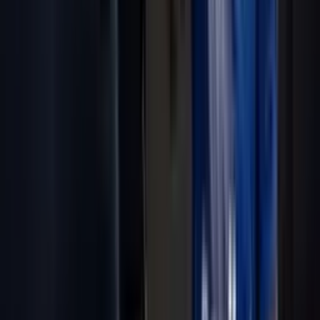
Compartir artículo