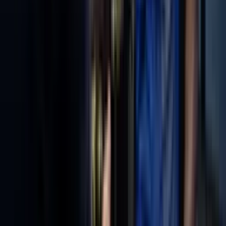
Delfín SC por una jugada polémica puntual
Aseguran que Liga de Quito fue perjudicada ante Delfín SC por una
jugada polémica puntual
La polémica del Liga vs. Delfín: cuestionan los nueve
minutos de adición en Rodrigo Paz, debían ser
menos
Los nueve minutos añadidos por el arbitro en el partido de LDU
ante Delfín fueron muy cuestionados y los aficionados creían que
debía ser menos
No se vio en televisión: Los jugadores del Delfín SC
agredieron a la policía y por eso lanzaron gas
pimienta
Los jugadores de Delfín SC agredieron a los elementos de la policía
y les lanzaron gas pimienta en respuesta
Policía lanzó gas pimienta a Pechón León tras
reclamar por perder ante LDU y quedó muy
lastimado