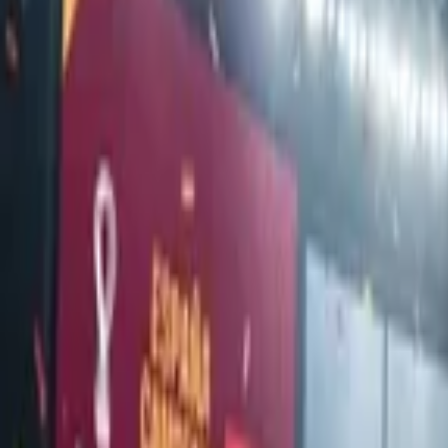
INICIO
VIDEOS
SELECCIÓN ECUATORIANA
MUNDIAL 2026
LIGA PRO A
COPAS
FÚTBOL INTERNACIONAL
ECUATORIANOS POR EL MUNDO
STAFF
CONÓCENOS
QUIÉNES SOMOS
CONTACTO