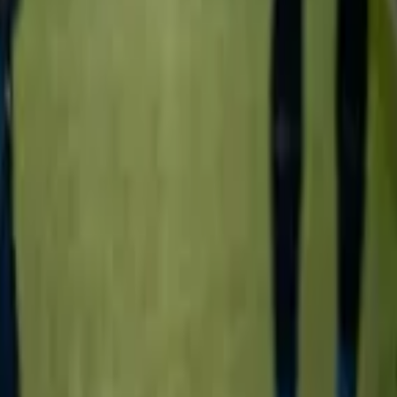
ara que Ecuador le...
cuador le gane a Alemania y que Beccacece 
 y que Beccacece no experimente