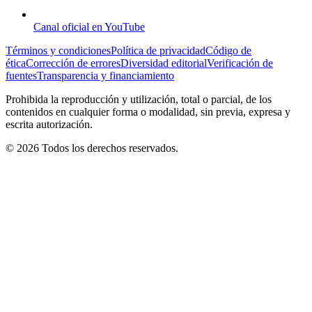
Canal oficial en YouTube
Términos y condiciones
Política de privacidad
Código de
ética
Corrección de errores
Diversidad editorial
Verificación de
fuentes
Transparencia y financiamiento
Prohibida la reproducción y utilización, total o parcial, de los
contenidos en cualquier forma o modalidad, sin previa, expresa y
escrita autorización.
© 2026 Todos los derechos reservados.